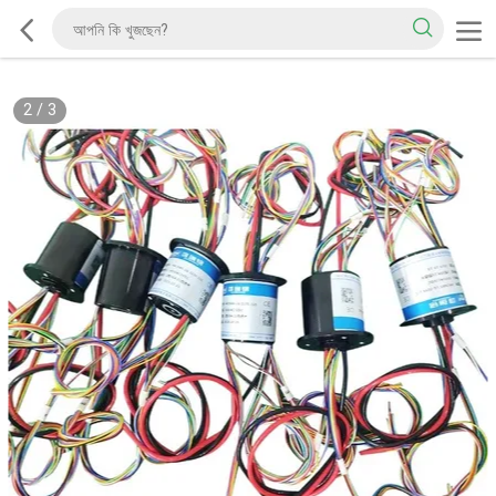
2
/
3