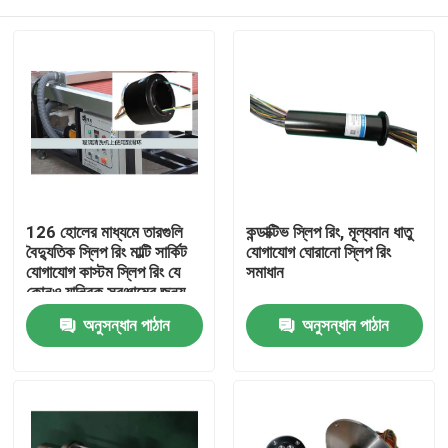
126 হোলের মাধ্যমে তারগুলি
কন্ডাক্টিভ স্লিপ রিং, মূল্যবান ধাতু
বৈদ্যুতিক স্লিপ রিং মাল্টি সার্কিট
যোগাযোগ ঘোরানো স্লিপ রিং
যোগাযোগ কাস্টম স্লিপ রিং যে
সমাধান
কোনও যান্ত্রিক সরঞ্জামের জন্য
বাড়ি
অনুসন্ধান পাঠান
অনুসন্ধান পাঠান
আমাদের সম্পর্কে
পরিচিতি