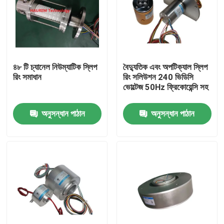
পণ্য
ভিডিও
৪৮ টি চ্যানেল নিউম্যাটিক স্লিপ
বৈদ্যুতিক এবং অপটিক্যাল স্লিপ
রিং সমাধান
রিং সলিউশন 240 ভিডিসি
ভোল্টেজ 50Hz ফ্রিকোয়েন্সি সহ
পরিবাহী স্লিপ রিং
অনুসন্ধান পাঠান
অনুসন্ধান পাঠান
উচ্চ গতির স্লিপ রিং
জলরোধী স্লিপ রিং
সিগন্যাল স্লিপ রিং
গর্ত স্লিপ রিং মাধ্যমে