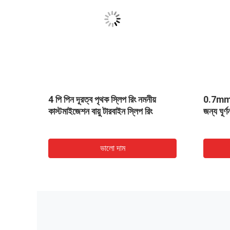
ং
4 পি পিন দূরত্ব পৃথক স্লিপ রিং নমনীয়
0.7mm পি
র 5A
কাস্টমাইজেশন বায়ু টারবাইন স্লিপ রিং
জন্য ঘূর্
ভালো দাম