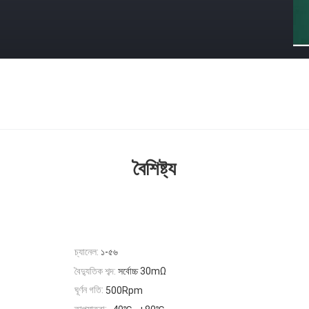
বৈশিষ্ট্য
চ্যানেল:
১-৫৬
বৈদ্যুতিক শব্দ:
সর্বোচ্চ 30mΩ
ঘূর্ণন গতি:
500Rpm