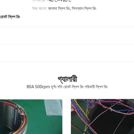
তাপমাত্রা:
-40℃~+80℃
উচ্চ আলো:
আলাদা স্লিপ রিং, সিগন্যাল স্লিপ রিং
োবট স্লিপ রিং
গ্যালারী
80A 500rpm ঘূর্ণন গতি রোবট স্লিপ রিং পরিবাহী স্লিপ রিং