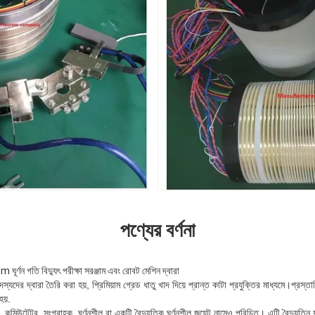
পণ্যের বর্ণনা
ূর্ণন গতি বিদ্যুৎ পরীক্ষা সরঞ্জাম এবং রোবট মেশিন দ্বারা
যদের দ্বারা তৈরি করা হয়, প্রিমিয়াম গ্রেড ধাতু খাদ দিয়ে প্রান্ত কাটা প্রযুক্তির মাধ্যমে।প্রস্তা
হয়.
স, কমিউটেটর, সংগ্রাহক, ঘূর্ণনশীল বা একটি বৈদ্যুতিক ঘূর্ণনশীল জয়েন্ট নামেও পরিচিত। এটি বৈদ্যুতিন 