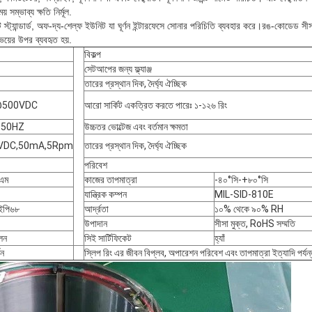
 সম্ভাব্য ক্ষতি নির্মূল.
্যান্ডার্ড, অফ-দ্য-শেল্ফ ইউনিট যা ঘূর্ণন ইন্টারফেসে সোনার পরিচিতি ব্যবহার করে।রঙ-কোডেড সীস
য়ের উপর ব্যবহৃত হয়.
বিকল্প
সেটআপের জন্য ফ্ল্যাঞ্জ
তারের প্রস্থান দিক, দৈর্ঘ্য ঐচ্ছিক
500VDC
আরো সার্কিট একত্রিত করতে পারেঃ ১-১২৬ রিং
50HZ
উচ্চতর ভোল্টেজ এবং বর্তমান ক্ষমতা
DC,50mA,5Rpm
তারের প্রস্থান দিক, দৈর্ঘ্য ঐচ্ছিক
পরিবেশ
এম
কাজের তাপমাত্রা
-৪০°সি-+৮০°সি
যান্ত্রিক কম্পন
MIL-SID-810E
পি৬৮
আর্দ্রতা
১০% থেকে ৯০% RH
উপাদান
সীসা মুক্ত, RoHS সম্মতি
লন
সিই সার্টিফিকেট
হ্যাঁ
ণন
স্লিপ রিং এর জীবন বিপ্লব, অপারেশন পরিবেশ এবং তাপমাত্রা ইত্যাদি পর্য