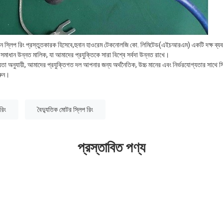
ান স্লিপ রিং প্রস্তুতকারক হিসেবে,হুনান হাওরেম টেকনোলজি কো. লিমিটেড(এইচআরএম) একটি দক্ষ ব্য
সমাধান উন্নত মালিক, যা আমাদের প্রযুক্তিকে সারা বিশ্বে সর্বদা উন্নত রাখে।
তা অনুযায়ী, আমাদের প্রযুক্তিগত দল আপনার জন্য অর্থনৈতিক, উচ্চ মানের এবং নির্ভরযোগ্যতার সাথে স্
রুন।
রিং
বৈদ্যুতিক মোটর স্লিপ রিং
প্রস্তাবিত পণ্য