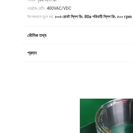
সিরিজ:
পৃথক স্লিপ রিং
ভোল্টেজ রেটিং:
400VAC/VDC
,
,
বিশেষভাবে তুলে ধরা:
৮০এ রোবট স্লিপ রিং
80a পরিবাহী স্লিপ রিং
৫০০ rpm র
মৌলিক তথ্য
প্রদান