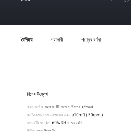
বৈশিষ্ট্য
গ্যালারী
পণ্যের বর্ণনা
বিশেষ উল্লেখ
অ্যাডভাটেজ:
সহজ সার্কিট সংযোগ, উচ্চতর কর্মক্ষমতা
প্রতিরোধের সাথে যোগাযোগ করুন:
≤10mΩ ( 50rpm )
অপারেটিং আর্দ্রতা:
60% RH বা তার বেশি