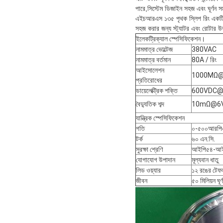
পারে,সিস্টেম ডিজাইন সহজ এবং ঘূর্ণন সময়
এইচআরএস ১৩৫ পৃথক স্লিপ রিং একটি স্ট
সহজ করার জন্য স্ট্যাটর এবং রোটার উভ
ইলেকট্রিক্যাল স্পেসিফিকেশন।
নামমাত্র ভোল্টেজ
380VAC
নামমাত্র বর্তমান
80A / রিং
আইসোলেশন
1000MΩ@
প্রতিরোধের
ডায়েলেক্ট্রিক শক্তি
600VDC@
বৈদ্যুতিক শব্দ
10mΩ@6V
যান্ত্রিক স্পেসিফিকেশন
গতি
০-৫০০আরপি
টর্ক
৬০ এন.সি.
সুরক্ষা শ্রেণি
আইপি৫৪-আই
যোগাযোগ উপাদান
মূল্যবান ধাতু
লিড ওয়্যার
১২ রঙের টেফ
জীবন
৫০ মিলিয়ন ঘূর্