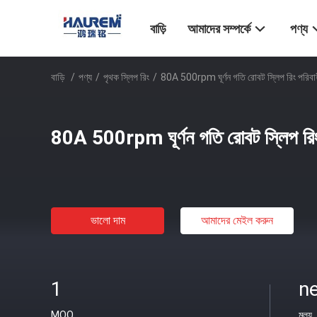
বাড়ি
আমাদের সম্পর্কে
পণ্য
বাড়ি
/
পণ্য
/
পৃথক স্লিপ রিং
/
80A 500rpm ঘূর্ণন গতি রোবট স্লিপ রিং পরিবাহী
80A 500rpm ঘূর্ণন গতি রোবট স্লিপ রিং 
ভালো দাম
আমাদের মেইল ​​করুন
1
ne
MOQ
মূল্য