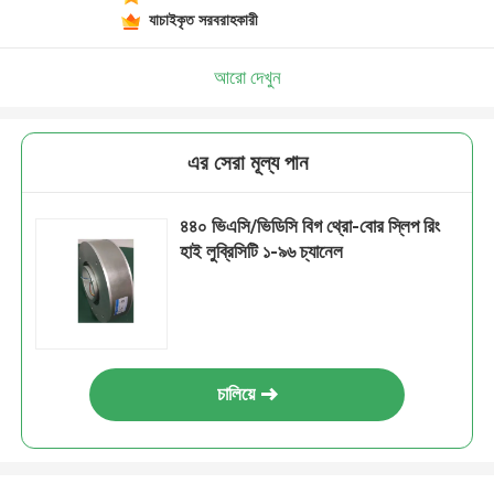
যাচাইকৃত সরবরাহকারী
আরো দেখুন
এর সেরা মূল্য পান
৪৪০ ভিএসি/ভিডিসি বিগ থ্রো-বোর স্লিপ রিং
হাই লুব্রিসিটি ১-৯৬ চ্যানেল
চালিয়ে