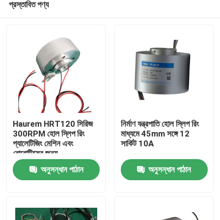
প্রস্তাবিত পণ্য
Haurem HRT120 সিরিজ
নির্মাণ যন্ত্রপাতি হোল স্লিপ রিং
300RPM হোল স্লিপ রিং
মাধ্যমে 45mm সঙ্গে 12
প্যালেটিজিং মেশিন এবং
সার্কিট 10A
রোবোটিক্সের জন্য
বাড়ি
অনুসন্ধান পাঠান
অনুসন্ধান পাঠান
আমাদের সম্পর্কে
পরিচিতি