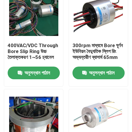
পণ্য
ভিডিও
400VAC/VDC Through
300rpm মাধ্যমে Bore ঘূর্ণন
Bore Slip Ring উচ্চ
ইউনিয়ন বৈদ্যুতিক স্লিপ রিং
পরিবাহী স্লিপ রিং
তৈলাক্তকরণ 1~56 চ্যানেল
অভ্যন্তরীণ ব্যাসার্ধ 65mm
অনুসন্ধান পাঠান
অনুসন্ধান পাঠান
উচ্চ গতির স্লিপ রিং
জলরোধী স্লিপ রিং
সিগন্যাল স্লিপ রিং
গর্ত স্লিপ রিং মাধ্যমে