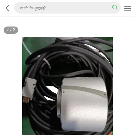
2
/
3