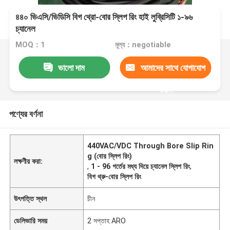
৪৪০ ভিএসি/ভিডিসি বিগ থ্রো-বোর স্লিপ রিং হাই লুব্রিসিটি ১-৯৬
চ্যানেল
MOQ：1
মূল্য：negotiable
ভালো দাম
আমাদের সাথে যোগাযোগ
করুন
পণ্যের বর্ণনা
440VAC/VDC Through Bore Slip Rin
g (বোর স্লিপ রিং)
লক্ষণীয় করা:
,
1 - 96 গর্তের মধ্য দিয়ে চ্যানেল স্লিপ রিং
,
বিগ থ্রু-বোর স্লিপ রিং
উৎপত্তি স্থল
চীন
ডেলিভারি সময়
2 সপ্তাহ ARO