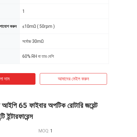
1
োগাযোগ করুন
≤10mΩ ( 50rpm )
সর্বোচ্চ 30mΩ
60% RH বা তার বেশি
ো দাম
আমাদের মেইল ​​করুন
 আইপি 65 ফাইবার অপটিক রোটারি জয়েন্ট
 ইন্টারফারেন্স
MOQ:
1