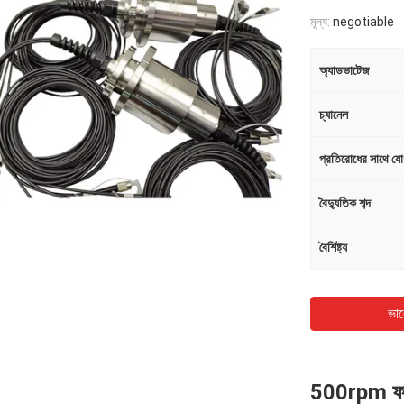
মূল্য:
negotiable
অ্যাডভাটেজ
চ্যানেল
প্রতিরোধের সাথে য
বৈদ্যুতিক শব্দ
বৈশিষ্ট্য
ভাল
500rpm ফাই