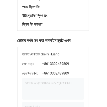
পারদ স্লিপ রিং
ইন্টিগ্রেটেড স্লিপ রিং
স্লিপ রিং সমাধান
তোমার দর্শন লগ করা অনলাইন চ্যাট এখন
ব্যক্তি যোগাযোগ :
Kelly Huang
ফোন নম্বর :
+8613302489809
হোয়াটসঅ্যাপ :
+8613302489809