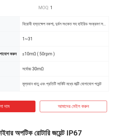
MOQ:
1
বিরোধী হস্তক্ষেপ নকশা, দুর্বল সংকেত সহ হাইরিড সংক্রমণ সমর্থন.
1~31
োগাযোগ করুন
≤10mΩ ( 50rpm )
সর্বোচ্চ 30mΩ
মূল্যবান ধাতু এবং প্রতিটি সার্কিট মধ্যে মাল্টি যোগাযোগ পয়েন্ট
ো দাম
আমাদের মেইল ​​করুন
বার অপটিক রোটারি জয়েন্ট IP67