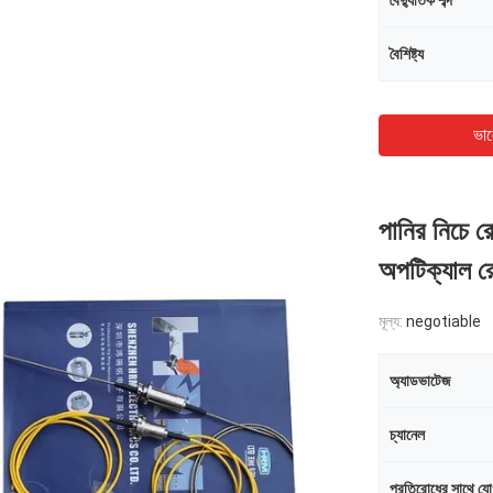
বৈদ্যুতিক শব্দ
বৈশিষ্ট্য
ভাল
পানির নিচে রো
অপটিক্যাল রোট
মূল্য:
negotiable
অ্যাডভাটেজ
চ্যানেল
প্রতিরোধের সাথে য