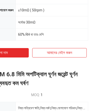
োগাযোগ করুন
≤10mΩ ( 50rpm )
সর্বোচ্চ 30mΩ
60% RH বা তার বেশি
ো দাম
আমাদের মেইল ​​করুন
 মিমি অপটিক্যাল ঘূর্ণন জয়েন্ট ঘূর্ণন
ব্যবহৃত কম ঘর্ষণ
MOQ:
1
নিম্ন সন্নিবেশ ক্ষতি,নিম্ন ঘর্ষণ,নিম্ন যোগাযোগ পরিধান,নিম্ন গোলমাল,উচ্চ ঘূর্ণন গতি