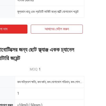
সর্বোচ্চ 30mΩ
মূল্যবান ধাতু এবং প্রতিটি সার্কিট মধ্যে মাল্টি যোগাযোগ পয়েন্ট
ো দাম
আমাদের মেইল ​​করুন
বোটিক্সের জন্য ছোট ফ্ল্যাঞ্জ একক চ্যানেল
ারি জয়েন্ট
MOQ:
1
কম সন্নিবেশ ক্ষতি, কম ঘর্ষণ, কম যোগাযোগ পরিধান, কম গোলমাল, উচ্চ ঘূর্ণন গতি, 15000M জলরোধী
1
োগাযোগ করুন
≤10mΩ ( 50rpm )