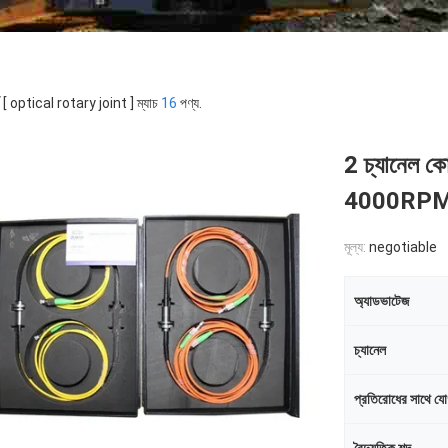
্ড [ optical rotary joint ] ম্যাচ
16
পণ্য.
2 চ্যানেল কো
4000RPM হ
মূল্য:
negotiable
অ্যাডভাটেজ
চ্যানেল
প্রতিরোধের সাথে য