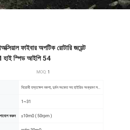
অক্সিয়াল ফাইবার অপটিক রোটারি জয়েন্ট
াই স্পিড আইপি 54
MOQ:
1
বিরোধী হস্তক্ষেপ নকশা, দুর্বল সংকেত সহ হাইরিড সংক্রমণ সমর্থন.
1~31
োগাযোগ করুন
≤10mΩ ( 50rpm )