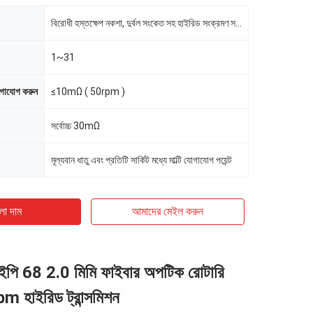
বিরোধী হস্তক্ষেপ নকশা, দুর্বল সংকেত সহ হাইরিড সংক্রমণ সমর্থন.
1~31
োগাযোগ করুন
≤10mΩ ( 50rpm )
সর্বোচ্চ 30mΩ
মূল্যবান ধাতু এবং প্রতিটি সার্কিট মধ্যে মাল্টি যোগাযোগ পয়েন্ট
ো দাম
আমাদের মেইল ​​করুন
ইপি 68 2.0 মিমি ফাইবার অপটিক রোটারি
pm হাইরিড ট্রান্সমিশন