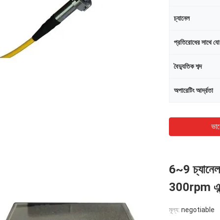
চ্যানেল
প্রতিরোধের সাথে য
বৈদ্যুতিক শব্দ
অপারেটিং আর্দ্রতা
ভাল
6~9 চ্যানেল
300rpm এন্টি
মূল্য:
negotiable