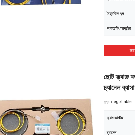
বৈদ্যুতিক শব্দ
অপারেটিং আর্দ্রতা
ভাল
ছোট ফ্ল্যাঞ্জ
চ্যানেল ব্যা
মূল্য:
negotiable
অ্যাডভাটেজ
চ্যানেল